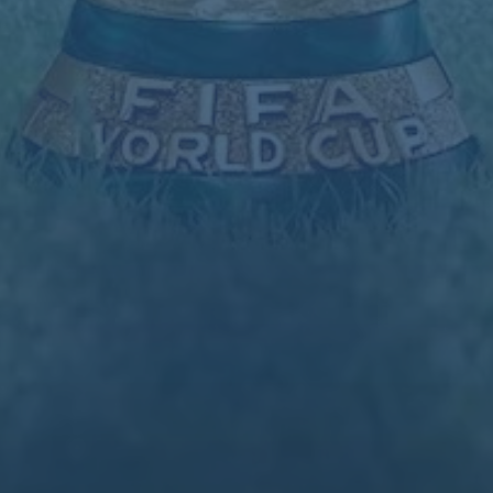
成为球队的短板。
**本场比赛后，拜仁继续稳居积分榜榜首，而多特则失去了
追赶的绝佳机会。**对于多特来说，如果想在未来的德甲征
程中挑战拜仁的霸主地位，加强防守稳定性显然是当务之
急。
### **德甲经典对抗的启示**
这场多特与拜仁的巅峰对决再一次证明了德甲的魅力。无论
是明星球员的表现还是比赛本身的悬念，都让人感叹足球的
不可预测和竞争之激烈。而对于球迷来说，像莱万这样的射
手与哈兰德这样的新星同场竞技，更是一场视觉盛宴。
**关键词：多特蒙德、拜仁慕尼黑、莱万多夫斯基、德甲国
家德比、胡梅尔斯失误**
上一篇 : 魔術主帥稱薩格斯不會因為上半場表現糟
糕而影響下半場 他永遠不會放棄.
下一篇 :熱身賽德國1-0捷克 C羅替補傳射建功.
Copyright 2024
爱游戏(ayx)中国官方网站_AYX SPORTS
All Rights by
爱游戏