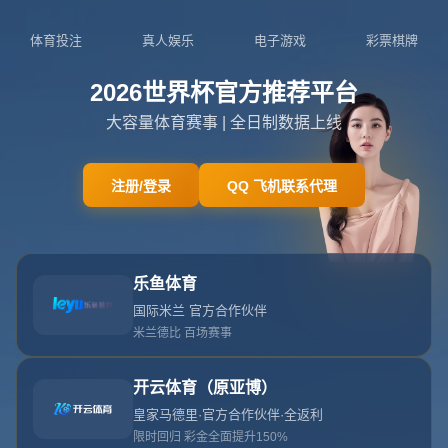
新闻中心
分类
德甲第14輪多特蒙德2-3拜仁慕尼黑 萊萬梅開二度胡
梅爾斯失誤+送點.
发布日期：2026-04-11T01:29:12+08:00