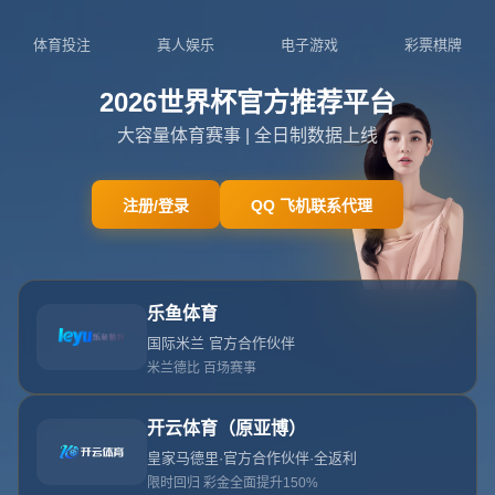
新闻中心
分类
熱刺疑考慮4000萬鎊引進加拉格爾！內部討論狀況曝
光！.
发布日期：2026-04-11T01:29:12+08:00