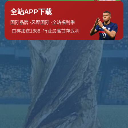
租借於水晶宮期間，他的優異表現讓他成為英超賽場上備受
矚目的年輕球員之一。**加拉格爾擁有出色的攔截和控球能
力以及敏銳的進攻嗅覺，這些特質是熱刺當前陣容中所急需
的**。
據了解，熱刺內部對於引進加拉格爾的計劃已經進行了多次
討論。儘管4000萬鎊的價格對於任何一支俱樂部來說都是一
筆不小的開銷，但管理層相信這項投資能夠在未來獲得豐厚
的回報。加拉格爾的潛力不僅僅體現在他的技術能力上，更
在於他能夠為熱刺帶來更大的商業價值和市場吸引力。
*如果我們回顧一下歷史，不難發現類似的成功案例*。例
如，曼聯當年以高價引進的布魯諾·費爾南德斯，雖然起初受
到質疑，但他的到來迅速改變了球隊的進攻模式，成為了球
隊核心。而**加拉格爾很可能成為熱刺的“布魯諾”，為球隊
帶來質的飛躍**。
當然，這樣的交易謹慎處理也很關鍵。與此同時，**熱刺也
需考慮加拉格爾的個人意願及其與切爾西的合同狀況**。不
過，對於加拉格爾來說，如果轉會成行，他將獲得更多的上
場時間和施展才華的舞台。而從熱刺的角度來看，這筆交易
如果能達成，將有望為球隊提供急需的中場活力。
此番傳聞讓人不禁期待，如果交易成功，熱刺將在下個賽季
展現全新的面貌。而熱刺支持者更希望加拉格爾能夠帶來如
期望般的變革。隨著討論的深入，未來幾周將是關鍵期，讓