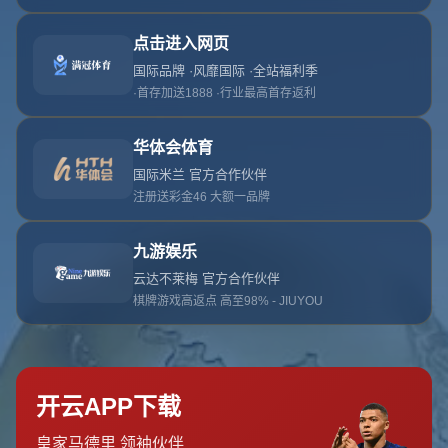
**熱刺疑考慮4000萬鎊引進加拉格爾！內部討論狀況曝光！
**
隨著歐洲足球轉會市場的日益臨近，球隊管理層正忙於加強