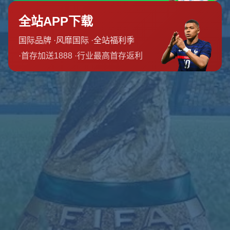
尽管凯西的能力毋庸置疑，但巴萨能否顺利完成这笔转会交
易仍然存在变数。众所周知，巴萨近年来在财政方面屡遇危
机，甚至引发了外界对俱乐部可持续发展的质疑。虽然加强
中场是巴萨明确的目标，但要实现这一目标，可能需要更高
明的财政操作方案。
回顾巴萨的引援策略，从引进莱万多夫斯基（Robert
Lewandowski）到成功挖掘孔德（Jules Koundé），无需高价
巨资，通过更具性价比的谈判策略完成交易是巴萨擅长的领
域。凯西目前与米兰的合同即将到期，这一点给予巴萨一定
的谈判优势。如果操作得当，凯西可能以相对较低的价格加
盟诺坎普。
#### 凯西能否成为巴萨未来核心？
引进凯西，不仅是为了填补眼下的阵容短板，更多还是对未
来5年的战略布局。**凯西正值职业生涯的黄金阶段，无论
身体素质还是技术能力都处在巅峰期。**值得一提的是，他
多样化的技能组既符合现代足球对球员的高要求，也与哈维
的战术蓝图相契合。如果能够在巴萨站稳脚跟，凯西有望成