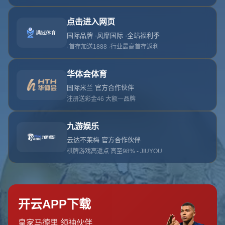
### 巴萨希望在夏窗签下凯西：球队重塑中场的关键一步
**在2023年的夏季转会窗骑虎难下之时，巴塞罗那再次释放
出明确信号：他们想要签下科特迪瓦球星弗兰克·凯西
（Franck Kessie）。这个决定不仅引发了足球界的广泛讨
论，还让人进一步理解俱乐部重塑中场的雄心。**
#### 巴萨为何选择凯西？
巴塞罗那在过去几个赛季中经历了中场的不小变化。一方
面，队中老将布斯克茨（Sergio Busquets）逐渐进入职业生
涯的尾声，他的技术和经验虽然无可替代，但球队迫切需要
能够接班的新生力量。另一方面，球队近年来在中场的稳定
性和硬度不足，屡次让比赛节奏脱手，尤其在关键比赛中暴
露出诸多问题。正是在这样的背景下，**凯西以其“铁血硬
汉”的标签和强大的箱到箱（box-to-box）能力，成为巴萨的
关注焦点**。
凯西在意甲效力期间，凭借强悍的身体素质、精准的抢断以
及敏锐的跑位赢得了外界的高度评价。他不仅可以胜任防守
型后腰，还能作为进攻启动器，通过硬朗的作风创造更多的
攻防转换机会。更为重要的是，凯西的职业作风和拼搏精
神，正是巴萨队中急需的元素。
#### 中场重建迫在眉睫
近年来，巴萨在中场的表现屡受诟病。尽管加维（Gavi）和
佩德里（Pedri）等年轻球员表现抢眼，但**球队整体缺乏一