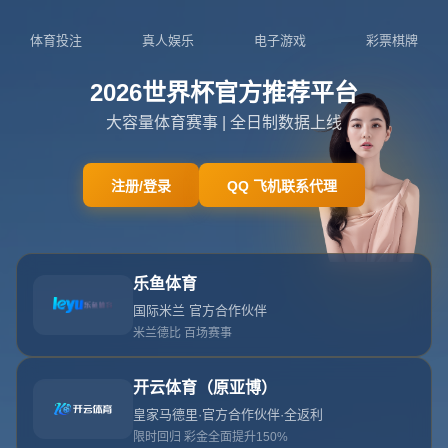
新闻中心
分类
2020歐洲杯決賽意大利4-3英格蘭 盧克肖開場破門博
努奇扳平分數.
发布日期：2026-04-11T01:29:12+08:00