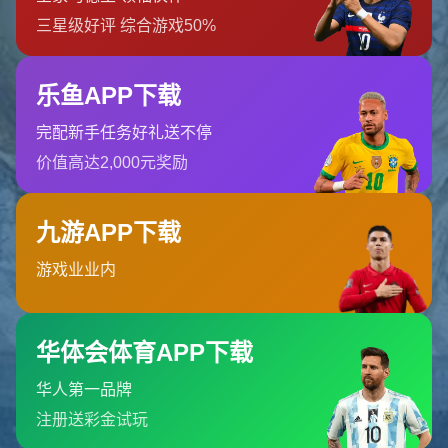
**点球大战：心理与技能的较量**
比赛在常规时间与加时赛之后，进入了点球大战。点球不仅
是技术的较量，更是心理的搏斗。在如此大的压力下，**意
大利门将多纳鲁马**成为了比赛的英雄。他扑出了多个至关
重要的点球，展示了年轻球员在重要场合中的稳定性与大心
脏。*多纳鲁马*的表现对意大利的胜利至关重要，而他也因
此成为本次欧洲杯的最佳球员。