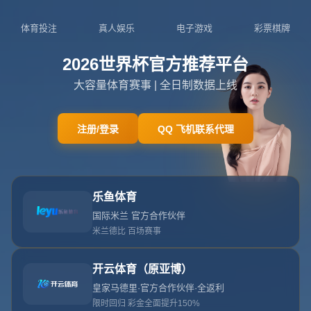
新闻中心
分类
夏普砍下32分並完成關鍵搶斷 特雷·楊貢獻29分8助攻
開拓者逆襲老鷹取得三連勝.
发布日期：2026-04-11T01:29:12+08:00