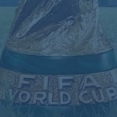
这场比赛为球迷提供了一场高水平的对决，夏普与特雷·杨的
精彩表现都足以载入本赛季的经典瞬间。它也送出一个重要
启示：无论球队中有多位明星球员，如何在关键时刻团结一
致、信任团队，才是决定胜负的关键因素。