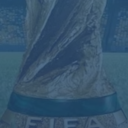
纵观2021欧洲杯的各支球队名单，我们不难看出，不论是老
牌强队的稳健还是新兴势力的崛起，都为本届赛事增添了许
多看点。**球队名单**不仅反映了各国足球的发展趋势，更
为比赛输赢增加了无限可能。通过对这些名单的深入解读，
球迷可以更好地理解比赛进程，享受足球的无尽魅力。