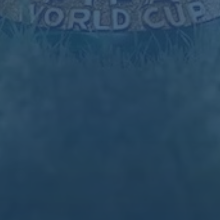
上一篇 : 雷迪克透露今早與詹姆斯進行精彩交流 深
信濃眉能恢復狀態.
下一篇 :2021歐洲杯冠軍最新盤口.
Copyright 2024
爱游戏(ayx)中国官方网站_AYX SPORTS
All Rights by
爱游戏