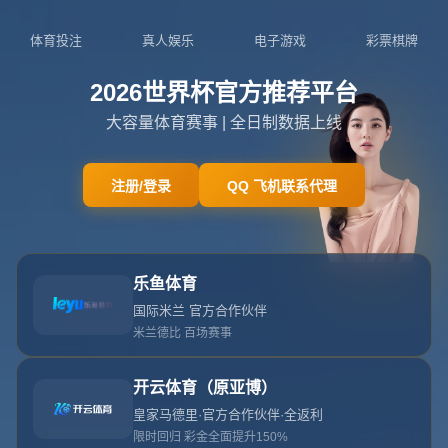
新闻中心
分类
2021歐洲杯球隊名單.
发布日期：2026-04-11T01:29:12+08:00