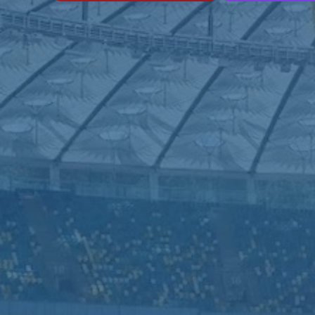
**勇者狄
狄龙·布鲁
无疑是场上
队面临困境
狄龙的表现
神不仅激励
**范弗里
对于猛龙队
严重失衡。
守端的迟缓
这个组合不
们用失误合
**从失败
猛龙队的两
年的骑士队
略和技术上
对于猛龙而
**
**关键词