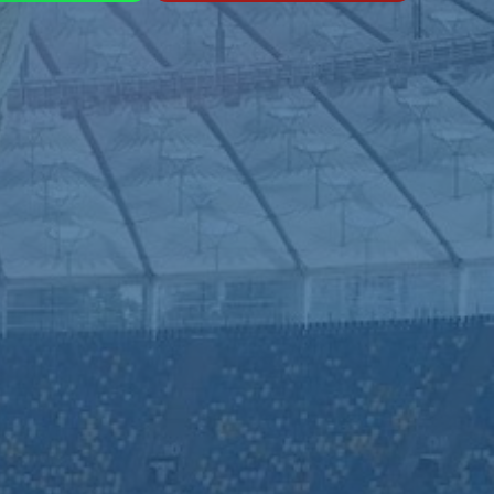
引了所有人的目光。在火箭对战猛龙的比赛中，狄龙
取胜的关键。*他的表现如同一颗璀璨的明珠，在球
力可以在集体运动中扮演极其重要的角色。这种精
力，他们在这场比赛中却频频失误，助攻失误比例
响了球队整体的进攻节奏。*与此同时，巴恩斯在防
慨道，“这场比赛，让我想起了经典的幽默剧集，他
A历史上并非首次。同样是实力强劲的球队，2018
中因队友不给力而无奈失利。**然而，通过总结策
**失败并不可怕，可怕的是安于现状，不去改变。
BA赛事