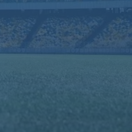
对于猛龙而言，从失败中学习和进步，才是重回荣