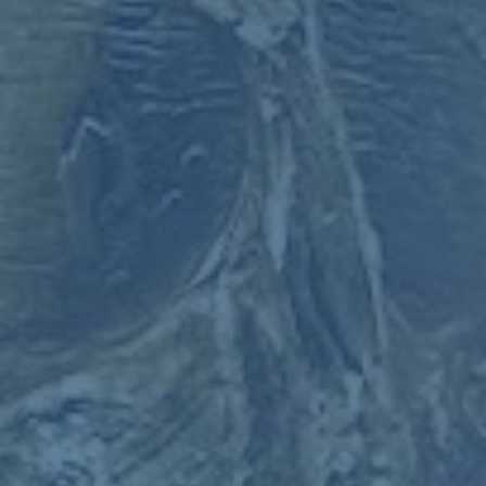
基于整体运转的进攻方式，让那粒看似简单的进球，实则深
藏着战术设计的精妙。
上海继续领跑的心理学支撑
要在长达一个赛季的女足联赛中持续领跑，绝不仅仅依靠几
场酣畅淋漓的大胜，而是要在无数类似第22轮这样的胶着对
抗中，保持稳定的发挥。心理层面的成熟是判断一支队伍能
否成为冠军热门的重要指标。本场一球小胜，是上海女足心
理韧劲的一个缩影。当比分一直维持在微弱优势时，球队没
有在最后阶段盲目压上，也没有因对手的反扑而出现慌乱，
而是通过稳健的阵型回收、合理的犯规节奏和高效率的反击
威胁，迫使江苏不敢全线压出。这种对局势的掌控力，正是
领头羊气质的体现。对比一些在关键轮次频繁出现“领先被
追平”或“最后时刻崩盘”的队伍，就能更直观地理解，这种看
似不起眼的一球优势，背后是一整套完备的心理建设和临场
调度机制在发挥作用。
典型案例 对比以往的大胜与险胜
如果将本场女足联赛第22轮上海一球小胜江苏继续领跑的结
果，放在整个赛季的轨迹中，会发现一个有趣的现象：赛季
初期，上海女足曾有过几场大比分胜利，那些比赛里，球队
在技战术上几乎是全方位压制对手，多点开花成为常态。然
而到了赛程过半之后，对手开始更有针对性地布防，尤其是
在面对领头羊时普遍采取收缩阵型与反击策略，比赛逐渐从