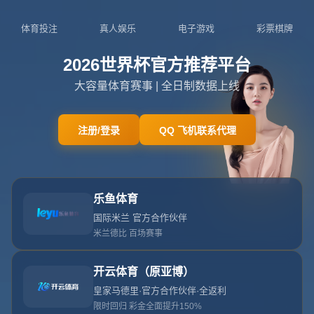
新闻中心
分类
皇马中卫希拉抵达罗马 拉齐奥官推表示欢迎
发布日期：2026-04-11T01:29:12+08:00