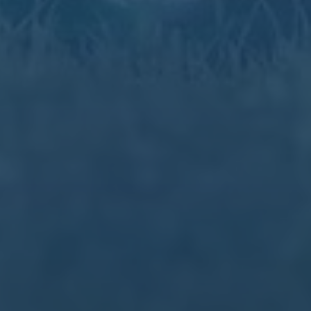
靠战术板上的变化即可解决。
球迷视角 希拉抵达罗马的情绪共鸣
当“皇马中卫希拉抵达罗马 拉齐奥官推表示欢迎”成为一条热
门话题时，最先被点燃的，往往是球迷的好奇与想象。有人
期待他成为后防领袖，有人担心他无法适应意甲节奏，也有
人更现实地用过往数据来评估他的即战力。而在机场接机的
那些身影、在社交媒体下方留言的蓝白头像，构成了另一种
层面的足球叙事 这不仅仅是战术版图的重新划线，更是情感
记忆从一座城市迁徙到另一座城市的过程。
对于部分皇马球迷来说，希拉离开或许意味着一段陪伴记忆
的结束 他们曾在杯赛之夜看到他完成关键封堵，也曾在轮换
阵容中见证他稳稳完成90分钟防守任务。如今，他将身披拉
齐奥球衣出现在罗马的灯光下，这种跨俱乐部的情感延续，
正是现代足球魅力的一部分。而对于拉齐奥球迷而言，他们
更在意的是 这个从伯纳乌走来的中卫，能否在奥林匹克球场
证明自己，能否在与尤文、米兰、国米乃至欧洲强敌的对抗
中，成为那道令人安心的防线屏障。
当所有这些视角交织在一起，“皇马中卫希拉抵达罗马 拉齐
奥官推表示欢迎”便不再是一条简单的转会信息，而是一则
关于选择、蜕变与期望的多维故事。无论未来他在拉齐奥的
轨迹是成为中流砥柱，还是只留下短暂却闪光的一段经历，