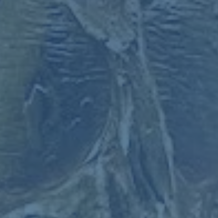
拉齐奥官推欢迎背后的信号释义