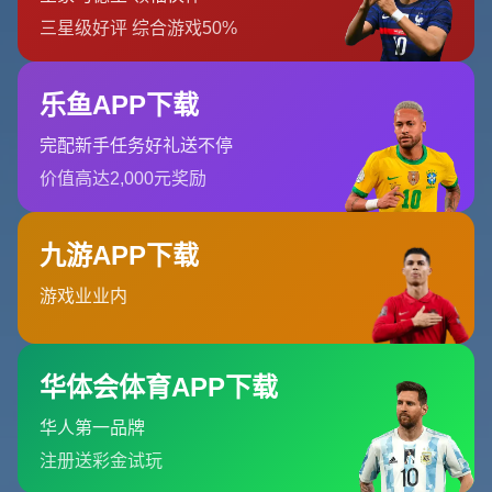
间送上的欢迎，则像是一张公开递出的信任名片，向外界宣
告蓝鹰后防线即将开启新篇章。
皇马中卫的标签与希拉的个人气质
在现代足球语境中，被冠以“皇马中卫”标签的球员，往往意
味着两件事 一是技术与战术素养的高标准，二是对高强度舆
论和压力环境的适应能力。希拉在皇马效力期间，哪怕不是
媒体口中的流量核心，却在每一次轮换、杯赛或关键时刻替
补登场时展现出极强的专注度。他的防守风格并不张扬，却
充满实用主义气质 对抗中注重站位预判而非盲目下脚，处理
球时追求简洁干脆而不是花哨表演，这类特点恰恰非常契合
意甲多年来崇尚的防守哲学。
从成长路径看，希拉从青训体系一路上调至一线队，在皇马
这样星光熠熠的更衣室中，长期扮演“随时待命”的角色。这
种定位既考验心理承受力，也磨砺了他的职业心态 他必须在
有限的出场时间里证明自己，又要接受在大牌云集的阵容下
失去主力位置的现实。这样的背景，使得他在球迷心中形成
了一种“低调但可靠”的形象，为他此番登陆意甲埋下了良好
的口碑基础。
从伯纳乌到罗马 奥林匹克球场的舞台切换
从皇马到拉齐奥的转身，本质上是一场舞台和角色的重塑。
在伯纳乌，希拉更多像是一个随时补位的“安全保险”，而在