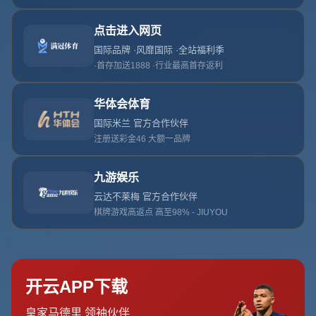
皇马中卫希拉空降罗马背后的战术与情感双重转场
当“皇马中卫希拉抵达罗马 拉齐奥官推表示欢迎”的消息出现
在各大平台时，不少球迷第一反应是惊讶，其次是期待。这
不仅是一笔简单的转会动态，更像是一场关于防线重塑、职
业选择、以及足球文化交汇的多层次故事。从西甲豪门到意
甲传统劲旅，从伯纳乌到罗马奥林匹克球场，希拉的每一步
脚印，都承载着战术意义与情感投射。而拉齐奥官推第一时